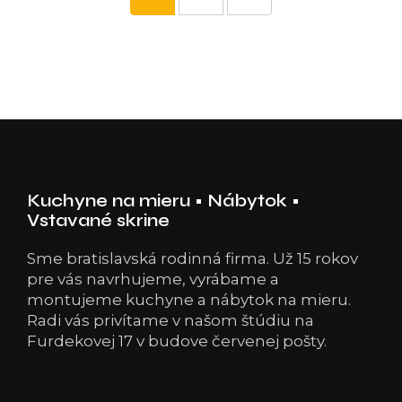
Kuchyne na mieru • Nábytok •
Vstavané skrine
Sme bratislavská rodinná firma. Už 15 rokov
pre vás navrhujeme, vyrábame a
montujeme kuchyne a nábytok na mieru.
Radi vás privítame v našom štúdiu na
Furdekovej 17 v budove červenej pošty.