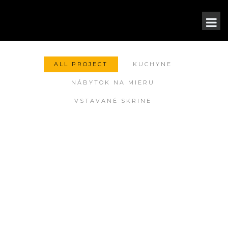
ALL PROJECT
KUCHYNE
NÁBYTOK NA MIERU
VSTAVANÉ SKRINE