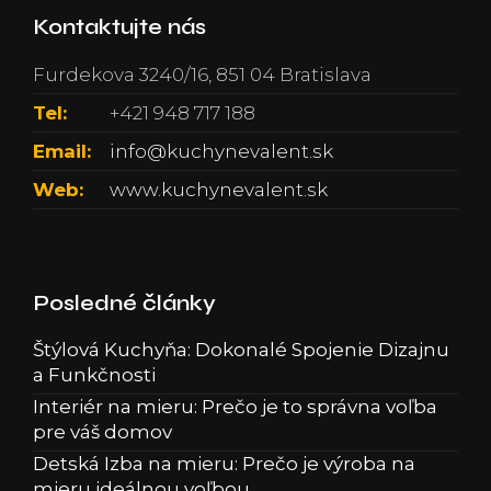
Kontaktujte nás
Furdekova 3240/16, 851 04 Bratislava
Tel:
+421 948 717 188
Email:
info@kuchynevalent.sk
Web:
www.kuchynevalent.sk
Posledné články
Štýlová Kuchyňa: Dokonalé Spojenie Dizajnu
a Funkčnosti
Interiér na mieru: Prečo je to správna voľba
pre váš domov
Detská Izba na mieru: Prečo je výroba na
mieru ideálnou voľbou