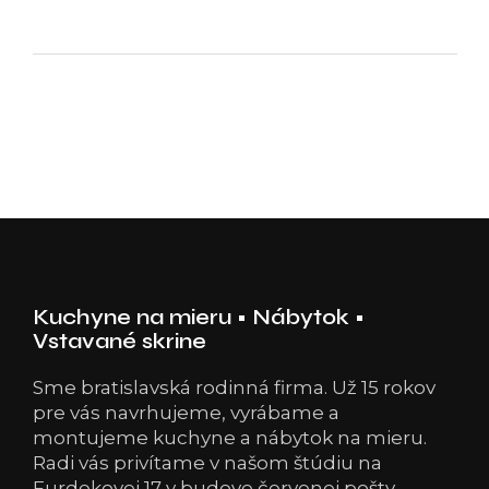
Kuchyne na mieru • Nábytok •
Vstavané skrine
Sme bratislavská rodinná firma. Už 15 rokov
pre vás navrhujeme, vyrábame a
montujeme kuchyne a nábytok na mieru.
Radi vás privítame v našom štúdiu na
Furdekovej 17 v budove červenej pošty.