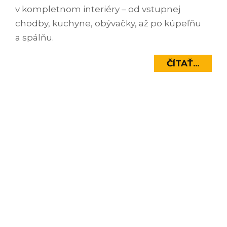
v kompletnom interiéry – od vstupnej
chodby, kuchyne, obývačky, až po kúpeľňu
a spálňu.
ČÍTAŤ...