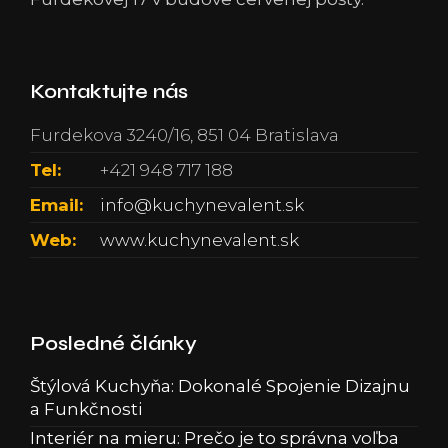
Kontaktujte nás
Furdekova 3240/16, 851 04 Bratislava
Tel:
+421 948 717 188
Email:
info@kuchynevalent.sk
Web:
www.kuchynevalent.sk
Posledné články
Štýlová Kuchyňa: Dokonalé Spojenie Dizajnu
a Funkčnosti
Interiér na mieru: Prečo je to správna voľba